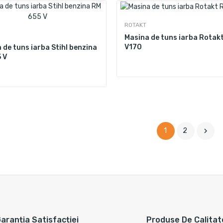
ROTAKT
Masina de tuns iarba Rotak
V170
 de tuns iarba Stihl benzina
 V

1
2
aranția Satisfacției
Produse De Calitat