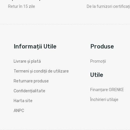
Retur în 15 zile
De la furnizori certificaț
Informații Utile
Produse
Livrare și plată
Promoții
Termeni și condiții de utilizare
Utile
Returnare produse
Finanțare GRENKE
Confidențialitate
Închirieri utilaje
Harta site
ANPC