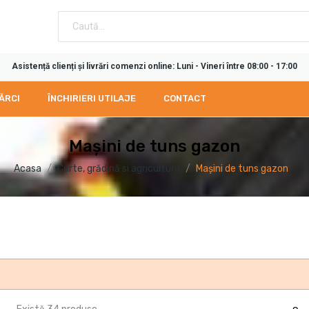
Asistență clienți și livrări comenzi online: Luni - Vineri între 08:00 - 17:00
ĂRCI
ÎNCHIRIERI UTILAJE
CONTACT
Mașini de tuns gazon
Acasa
Curte, grădină si agricultura
Mașini de tuns gazon