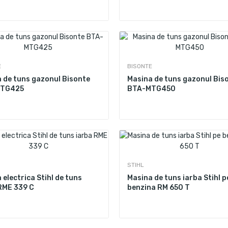
E
BISONTE
 de tuns gazonul Bisonte
Masina de tuns gazonul Bis
TG425
BTA-MTG450
STIHL
 electrica Stihl de tuns
Masina de tuns iarba Stihl p
RME 339 C
benzina RM 650 T