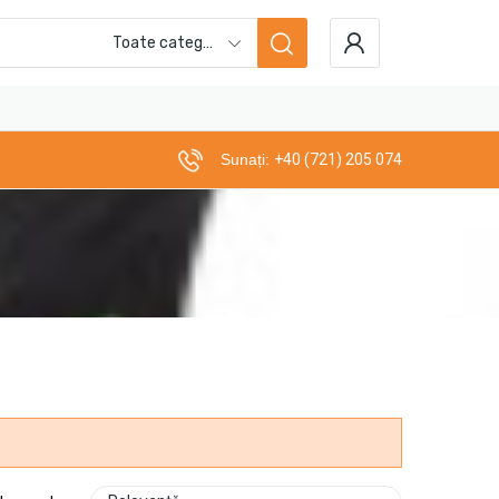
Toate categoriile
Sunați:
+40 (721) 205 074