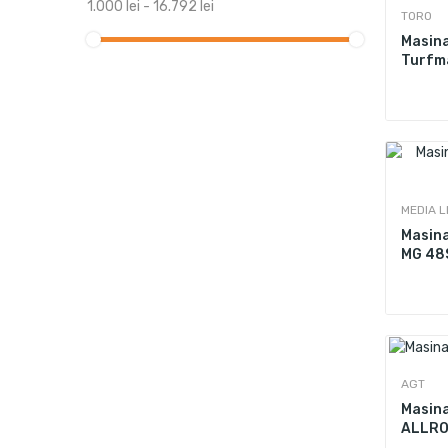
1.000 lei - 16.792 lei
TORO
Masina
Turfm
MEDIA L
Masina
MG 48
AGT
Masina
ALLR