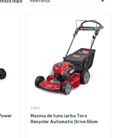

Relevanță
teaza dupa:
TORO
 Power
Masina de tuns iarba Toro
Recycler Automatic Drive 55cm