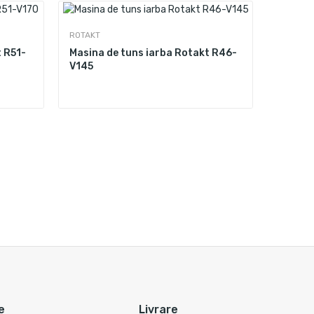
ROTAKT
t R51-
Masina de tuns iarba Rotakt R46-
V145
e
Livrare