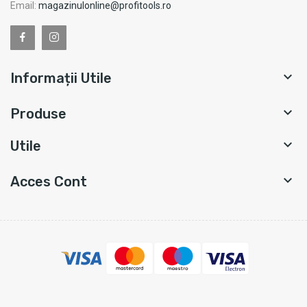
Email:
magazinulonline@profitools.ro

Informații Utile

Produse

Utile

Acces Cont