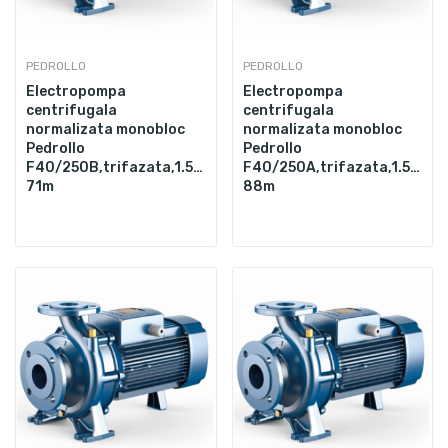
PEDROLLO
PEDROLLO
Electropompa
Electropompa
centrifugala
centrifugala
normalizata monobloc
normalizata monobloc
Pedrollo
Pedrollo
F40/250B,trifazata,1.5",11000W,700L/min,Hmax.
F40/250A,trifazata,1.5",15
71m
88m