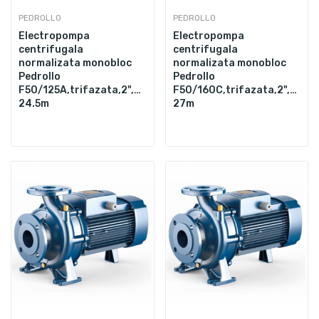
PEDROLLO
PEDROLLO
Electropompa
Electropompa
centrifugala
centrifugala
normalizata monobloc
normalizata monobloc
Pedrollo
Pedrollo
F50/125A,trifazata,2",4000W,1200L/min,Hmax.
F50/160C,trifazata,2",400
24.5m
27m