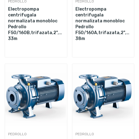
PEDROLLO
PEDROLLO
Electropompa
Electropompa
centrifugala
centrifugala
normalizata monobloc
normalizata monobloc
Pedrollo
Pedrollo
F50/160B,trifazata,2",5500W,1100L/min,Hmax.
F50/160A,trifazata,2",7500
33m
38m
PEDROLLO
PEDROLLO