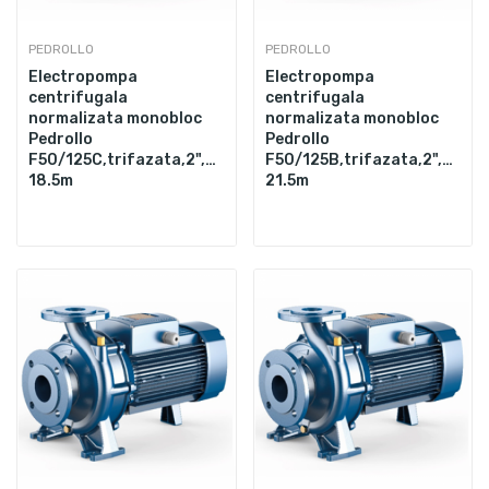
PEDROLLO
PEDROLLO
Electropompa
Electropompa
centrifugala
centrifugala
normalizata monobloc
normalizata monobloc
Pedrollo
Pedrollo
F50/125C,trifazata,2",2200W,1200L/min,Hmax.
F50/125B,trifazata,2",3000
18.5m
21.5m