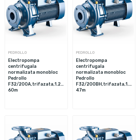
PEDROLLO
PEDROLLO
Electropompa
Electropompa
centrifugala
centrifugala
normalizata monobloc
normalizata monobloc
Pedrollo
Pedrollo
F32/200A,trifazata,1.25",7500W,500L/min,Hmax.
F32/200BH,trifazata,1.25"
60m
47m