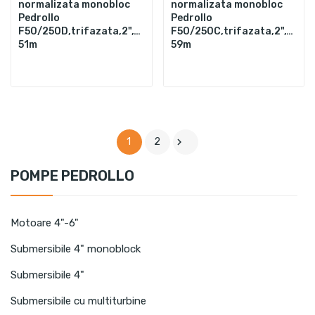
normalizata monobloc
normalizata monobloc
Pedrollo
Pedrollo
F50/250D,trifazata,2",9200W,900L/min,Hmax.
F50/250C,trifazata,2",1100
51m
59m

1
2
POMPE PEDROLLO
Motoare 4"-6"
Submersibile 4" monoblock
Submersibile 4"
Submersibile cu multiturbine