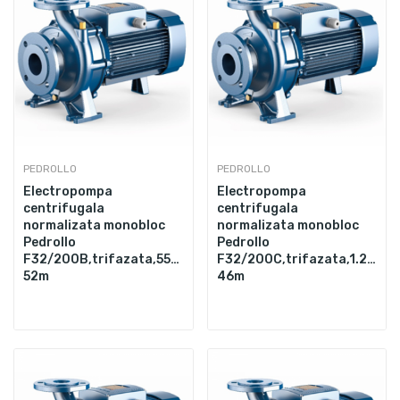
PEDROLLO
PEDROLLO
Electropompa
Electropompa
centrifugala
centrifugala
normalizata monobloc
normalizata monobloc
Pedrollo
Pedrollo
F32/200B,trifazata,5500W,500L/min,Hmax.
F32/200C,trifazata,1.25",4
52m
46m