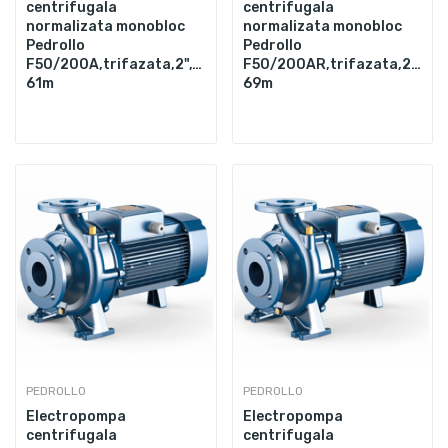
centrifugala
centrifugala
normalizata monobloc
normalizata monobloc
Pedrollo
Pedrollo
F50/200A,trifazata,2",18500W,1800L/min,Hmax.
F50/200AR,trifazata,2",22
61m
69m
PEDROLLO
PEDROLLO
Electropompa
Electropompa
centrifugala
centrifugala