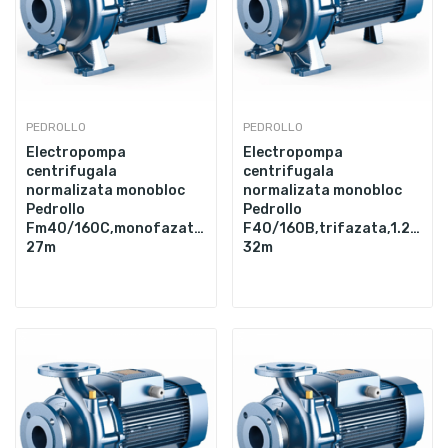
PEDROLLO
PEDROLLO
Electropompa
Electropompa
centrifugala
centrifugala
normalizata monobloc
normalizata monobloc
Pedrollo
Pedrollo
Fm40/160C,monofazata,1.5",2200W,600L/min,Hmax.
F40/160B,trifazata,1.25",3
27m
32m