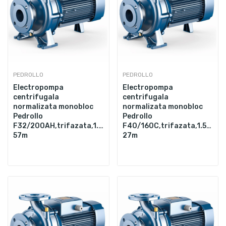
PEDROLLO
PEDROLLO
Electropompa
Electropompa
centrifugala
centrifugala
normalizata monobloc
normalizata monobloc
Pedrollo
Pedrollo
F32/200AH,trifazata,1.25",4000W,320L/min,Hmax.
F40/160C,trifazata,1.5",22
57m
27m