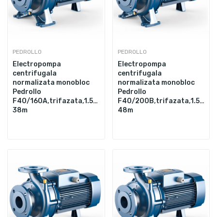
PEDROLLO
PEDROLLO
Electropompa
Electropompa
centrifugala
centrifugala
normalizata monobloc
normalizata monobloc
Pedrollo
Pedrollo
F40/160A,trifazata,1.5",4000W,700L/min,Hmax.
F40/200B,trifazata,1.5",55
38m
48m