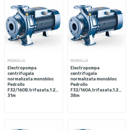
PEDROLLO
PEDROLLO
Electropompa
Electropompa
centrifugala
centrifugala
normalizata monobloc
normalizata monobloc
Pedrollo
Pedrollo
F32/160B,trifazata,1.25",2200W,400L/min,Hmax.
F32/160A,trifazata,1.25",3
31m
38m