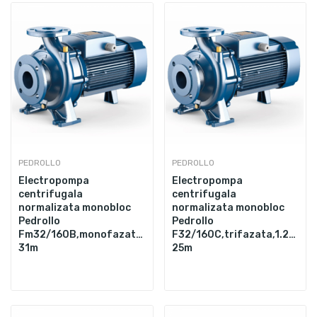
PEDROLLO
PEDROLLO
Electropompa
Electropompa
centrifugala
centrifugala
normalizata monobloc
normalizata monobloc
Pedrollo
Pedrollo
Fm32/160B,monofazata,1.25",2200W,400L/min,Hmax.
F32/160C,trifazata,1.25",1
31m
25m