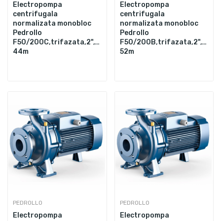
Electropompa
Electropompa
centrifugala
centrifugala
normalizata monobloc
normalizata monobloc
Pedrollo
Pedrollo
F50/200C,trifazata,2",11000W,1700L/min,Hmax.
F50/200B,trifazata,2",150
44m
52m
PEDROLLO
PEDROLLO
Electropompa
Electropompa