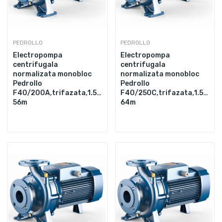
PEDROLLO
PEDROLLO
Electropompa
Electropompa
centrifugala
centrifugala
normalizata monobloc
normalizata monobloc
Pedrollo
Pedrollo
F40/200A,trifazata,1.5",7500W,700L/min,Hmax.
F40/250C,trifazata,1.5",92
56m
64m