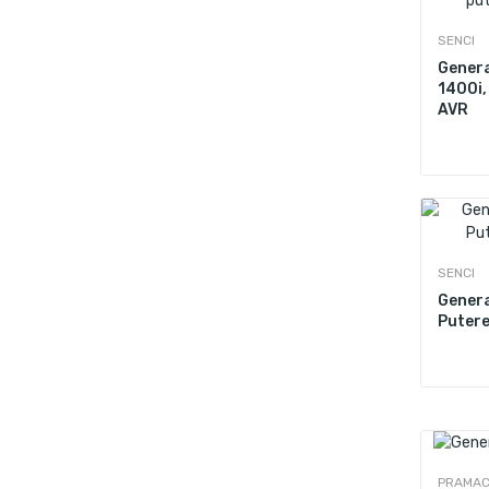
SENCI
Genera
1400i,
AVR
SENCI
Genera
Putere
PRAMA