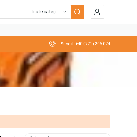
Toate categoriile
Sunați:
+40 (721) 205 074