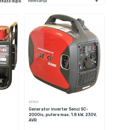

Relevanță
teaza dupa:
SENCI
Generator inverter Senci SC-
2000is, putere max. 1.8 kW, 230V,
AVR