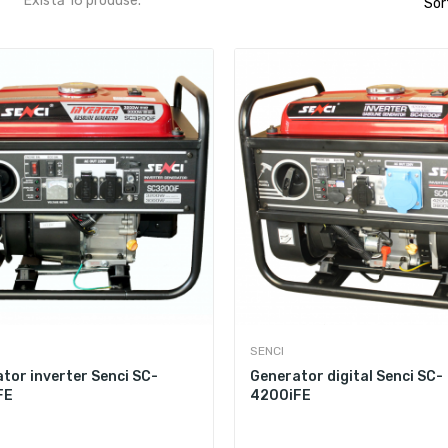
Există 16 produse.
Sor
SENCI
tor inverter Senci SC-
Generator digital Senci SC-
FE
4200iFE