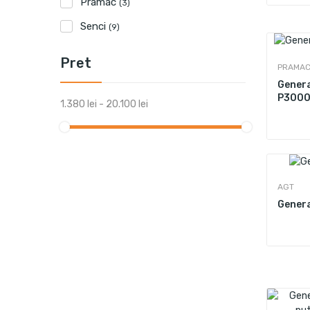
Pramac
(3)
Senci
(9)
Pret
PRAMA
Genera
P3000
1.380 lei - 20.100 lei
AGT
Genera