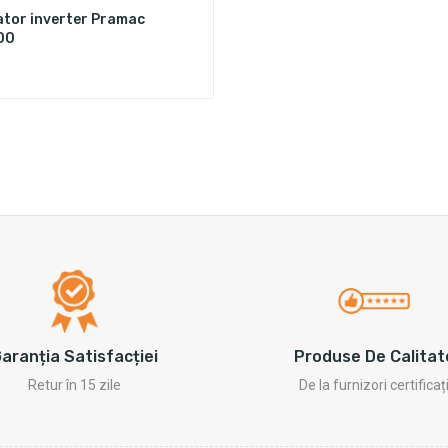
tor inverter Pramac
00
Produse De Calitat
aranția Satisfacției
De la furnizori certificaț
Retur în 15 zile