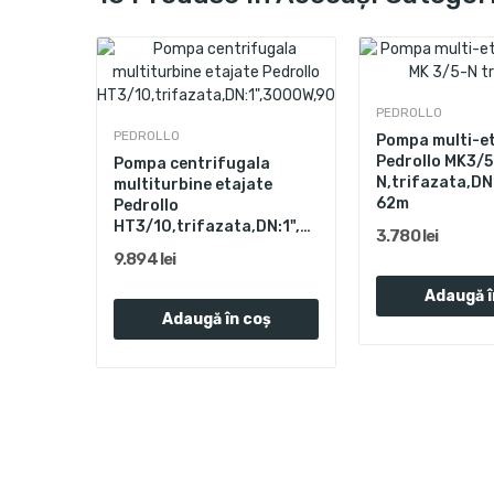
PEDROLLO
PEDROLLO
Pompa multi-e
Pedrollo MK3/5
Pompa centrifugala
N,trifazata,DN
multiturbine etajate
a
62m
Pedrollo
te
HT3/10,trifazata,DN:1",3000W,90L/min,Hmax.160m
3.780 lei
PRO,trifazata,DN:2",9200W,400L/min,Hmax.140m
9.894 lei
Adaugă î
Adaugă în coș
ș