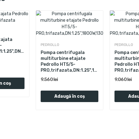
tajata
PEDROLLO
PEDROLLO
-
1:1.25",DN2:1",750W,80L/min,Hmax.
Pompa centrifugala
Pompa cent
multiturbine etajate
multiturbi
Pedrollo HT5/5-
Pedrollo H
PRO,trifazata,DN:1.25",1800W,130L/min,Hmax.86m
9.560 lei
9.060 lei
n coș
Adaugă în coș
Adau