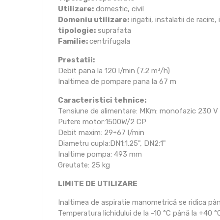
Utilizare:
domestic, civil
Domeniu utilizare:
irigatii, instalatii de racir
tipologie:
suprafata
Familie:
centrifugala
Prestatii:
Debit pana la 120 l/min (7.2 m³/h)
Inaltimea de pompare pana la 67 m
Caracteristici tehnice:
Tensiune de alimentare: MKm: monofazic 230 V - 
Putere motor:1500W/2 CP
Debit maxim: 29÷67 l/min
Diametru cupla:DN1:1.25", DN2:1"
Inaltime pompa: 493 mm
Greutate: 25 kg
LIMITE DE UTILIZARE
Inaltimea de aspiratie manometrică se ridica pân
Temperatura lichidului de la -10 °C până la +40 °