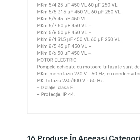
MKm 5/4 25 μF 450 VL 60 μF 250 VL
MKm 5/5 31.5 μF 450 VL 60 μF 250 VL
MKm 5/6 45 μF 450 VL –
MKm 5/7 50 μF 450 VL –
MKm 5/8 50 μF 450 VL –
MKm 8/4 31.5 μF 450 VL 60 μF 250 VL
MKm 8/5 45 μF 450 VL –
MKm 8/6 50 μF 450 VL –
MOTOR ELECTRIC
Pompele echipate cu motoare trifazate sunt de i
MKm: monofazic 230 V - 50 Hz, cu condensator și
MK: trifazic 230/400 V - 50 Hz.
– Izolaţie: clasa F.
– Protecţie: IP 44.
16 Produse În Aceeași Categor