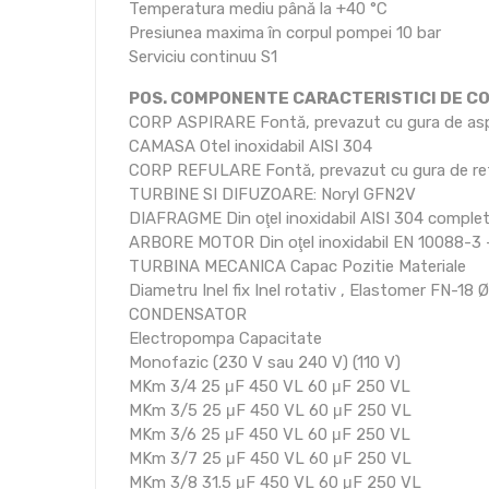
Temperatura mediu până la +40 °C
Presiunea maxima în corpul pompei 10 bar
Serviciu continuu S1
POS. COMPONENTE CARACTERISTICI DE C
CORP ASPIRARE Fontă, prevazut cu gura de aspi
CAMASA Otel inoxidabil AISI 304
CORP REFULARE Fontă, prevazut cu gura de refu
TURBINE SI DIFUZOARE: Noryl GFN2V
DIAFRAGME Din oţel inoxidabil AISI 304 complet 
ARBORE MOTOR Din oţel inoxidabil EN 10088-3 -
TURBINA MECANICA Capac Pozitie Materiale
Diametru Inel fix Inel rotativ , Elastomer FN-18
CONDENSATOR
Electropompa Capacitate
Monofazic (230 V sau 240 V) (110 V)
MKm 3/4 25 μF 450 VL 60 μF 250 VL
MKm 3/5 25 μF 450 VL 60 μF 250 VL
MKm 3/6 25 μF 450 VL 60 μF 250 VL
MKm 3/7 25 μF 450 VL 60 μF 250 VL
MKm 3/8 31.5 μF 450 VL 60 μF 250 VL