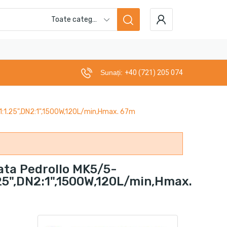
Toate categoriile
Sunați:
+40 (721) 205 074
1:1.25",DN2:1",1500W,120L/min,Hmax. 67m
ata Pedrollo MK5/5-
.25",DN2:1",1500W,120L/min,Hmax.