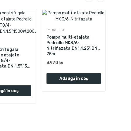
PEDROLLO
PEDROL
Pompa multi-etajata
Pompa 
Pedrollo MK3/6-
Pedrol
N,trifazata,DN1:1.25",DN2:1",1100W,80L
N,trif
rifugala
75m
86m
ne etajate
T8/4-
3.970 lei
4.360 l
PRO,trifazata,DN:1.5",1500W,200L/min,Hmax.62.5m
Adaugă în coș
gă în coș