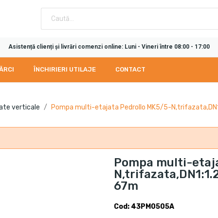
Asistență clienți și livrări comenzi online: Luni - Vineri între 08:00 - 17:00
ĂRCI
ÎNCHIRIERI UTILAJE
CONTACT
ate verticale
Pompa multi-etajata Pedrollo MK5/5-N,trifazata,DN
Pompa multi-etaj
N,trifazata,DN1:1
67m
Cod: 43PM0505A