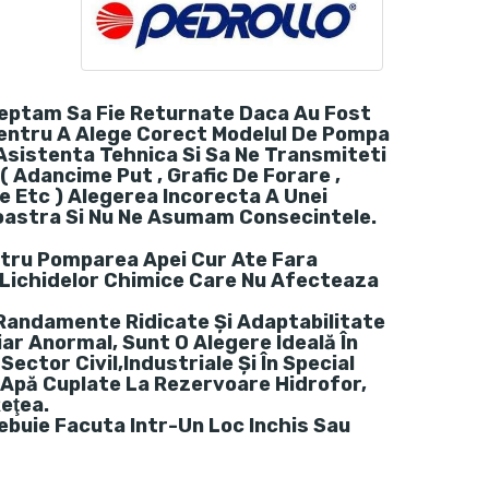
eptam Sa Fie Returnate Daca Au Fost
entru A Alege Corect Modelul De Pompa
 Asistenta Tehnica Si Sa Ne Transmiteti
 Adancime Put , Grafic De Forare ,
e Etc ) Alegerea Incorecta A Unei
oastra Si Nu Ne Asumam Consecintele.
ru Pomparea Apei Cur Ate Fara
A Lichidelor Chimice Care Nu Afecteaza
Randamente Ridicate Și Adaptabilitate
iar Anormal, Sunt O Alegere Ideală În
ector Civil,industriale Și În Special
Apă Cuplate La Rezervoare Hidrofor,
Reţea.
ebuie Facuta Intr-Un Loc Inchis Sau