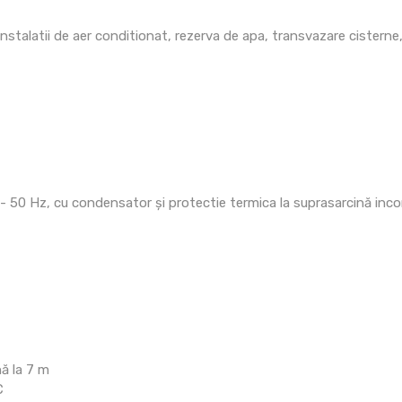
e, instalatii de aer conditionat, rezerva de apa, transvazare cisterne
50 Hz, cu condensator și protectie termica la suprasarcină incor
ă la 7 m
C