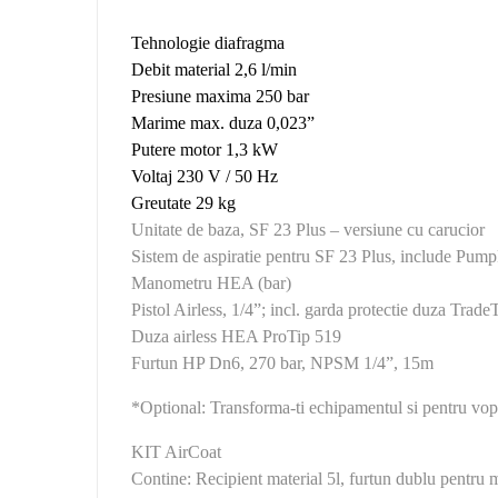
Tehnologie diafragma
Debit material 2,6 l/min
Presiune maxima 250 bar
Marime max. duza 0,023”
Putere motor 1,3 kW
Voltaj 230 V / 50 Hz
Greutate 29 kg
Unitate de baza, SF 23 Plus – versiune cu carucior
Sistem de aspiratie pentru SF 23 Plus, include Pum
Manometru HEA (bar)
Pistol Airless, 1/4”; incl. garda protectie duza Trad
Duza airless HEA ProTip 519
Furtun HP Dn6, 270 bar, NPSM 1/4”, 15m
*Optional: Transforma-ti echipamentul si pentru vop
KIT AirCoat
Contine: Recipient material 5l, furtun dublu pentru 