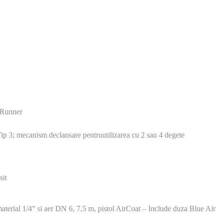
pRunner
eTip 3; mecanism declansare pentruutilizarea cu 2 sau 4 degete
sit
material 1/4” si aer DN 6, 7.5 m, pistol AirCoat – Include duza Blue Ai