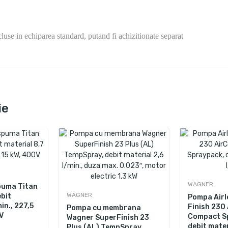
use in echiparea standard, putand fi achizitionate separat
ie
WAGNER
puma Titan
WAGNER
ebit
Pompa Airl
in., 227,5
Finish 230
Pompa cu membrana
V
Compact S
Wagner SuperFinish 23
debit mater
Plus (AL) TempSpray,