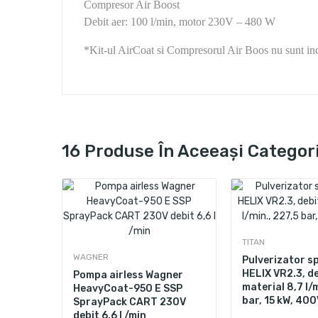
Compresor Air Boost
Debit aer: 100 l/min, motor 230V – 480 W
*Kit-ul AirCoat si Compresorul Air Boos nu sunt incl
16 Produse În Aceeași Categor
TITAN
WAGNER
Pulverizator s
HELIX VR2.3, d
Pompa airless Wagner
material 8,7 l/m
HeavyCoat-950 E SSP
bar, 15 kW, 400
SprayPack CART 230V
debit 6,6 l /min