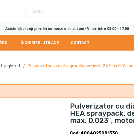
Asistență clienți și livrări comenzi online: Luni - Vineri între 08:00 - 17:00
ĂRCI
ÎNCHIRIERI UTILAJE
CONTACT
 și gletuit
Pulverizator cu diafragma SuperFinish 23 Plus HEA spra
Pulverizator cu d
HEA spraypack, deb
max. 0.023″, motor
Cod: 4004025081330