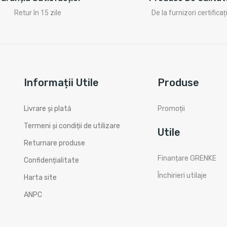
De la furnizori certificaț
Retur în 15 zile
Informații Utile
Produse
Livrare și plată
Promoții
Termeni și condiții de utilizare
Utile
Returnare produse
Finanțare GRENKE
Confidențialitate
Închirieri utilaje
Harta site
ANPC