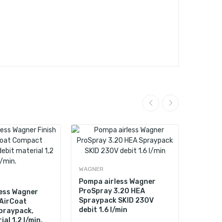
WAGNER
Pompa airless Wagner
WAGNER
ProSpray 3.20 HEA
ess Wagner
Spraypack SKID 230V
 AirCoat
Pompa 
debit 1.6 l/min
praypack,
ProSpra
ial 1,2 l/min.
Sprayp