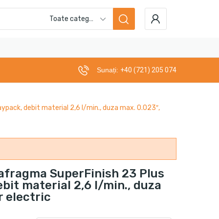
Toate categoriile
Sunați:
+40 (721) 205 074
ypack, debit material 2,6 l/min., duza max. 0.023″,
iafragma SuperFinish 23 Plus
it material 2,6 l/min., duza
 electric