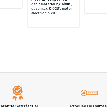
debit material 2,6 l/min.,
duza max. 0.023″, motor
electric 1,3 kW
Produse De Calitat
aranția Satisfacției