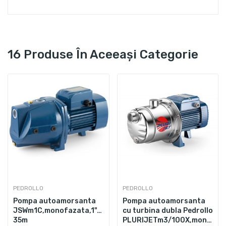
16 Produse În Aceeași Categorie
PEDROLLO
PEDROLLO
Pompa autoamorsanta
Pompa autoamorsanta
JSWm1C,monofazata,1",370W,50L/min,Hmax.
cu turbina dubla Pedrollo
500W,80L/min,Hmax.
35m
PLURIJETm3/100X,monofazat