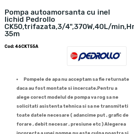
Pompa autoamorsanta cu inel
lichid Pedrollo
CK50,trifazata,3/4",370W,40L/min,H
35m
Cod: 46CKT55A
Pompele de apa nu acceptam sa fie returnate
daca au fost montate si incercate.Pentru a
alege corect modelul de pompa va rog sa ne
solicitati asistenta tehnica si sa ne transmiteti
toate datele necesare ( adancime put , grafic de
forare , debit necesar , presiune etc ) Alegerea
incorecta a unei pompe nu este culpa noastra si