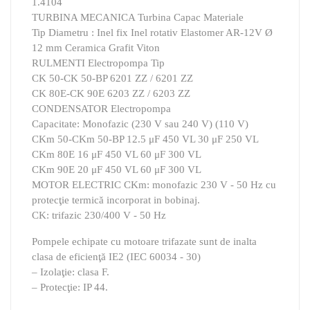
1.4104
TURBINA MECANICA Turbina Capac Materiale
Tip Diametru : Inel fix Inel rotativ Elastomer AR-12V Ø
12 mm Ceramica Grafit Viton
RULMENTI Electropompa Tip
CK 50-CK 50-BP 6201 ZZ / 6201 ZZ
CK 80E-CK 90E 6203 ZZ / 6203 ZZ
CONDENSATOR Electropompa
Capacitate: Monofazic (230 V sau 240 V) (110 V)
CKm 50-CKm 50-BP 12.5 μF 450 VL 30 μF 250 VL
CKm 80E 16 μF 450 VL 60 μF 300 VL
CKm 90E 20 μF 450 VL 60 μF 300 VL
MOTOR ELECTRIC CKm: monofazic 230 V - 50 Hz cu
protecţie termică incorporat in bobinaj.
CK: trifazic 230/400 V - 50 Hz
Pompele echipate cu motoare trifazate sunt de inalta
clasa de eficienţă IE2 (IEC 60034 - 30)
– Izolaţie: clasa F.
– Protecţie: IP 44.