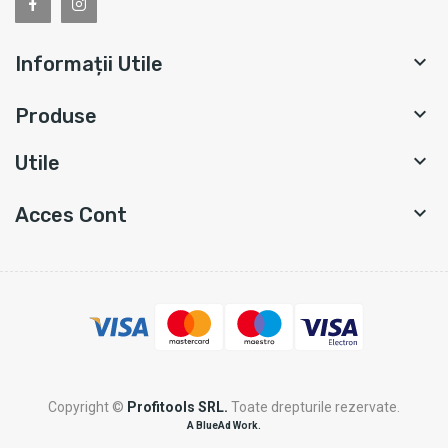

Informații Utile

Produse

Utile

Acces Cont
Copyright ©
Profitools SRL.
Toate drepturile rezervate.
A BlueAd Work.