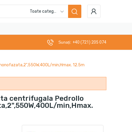
Toate categoriile
Sunați:
+40 (721) 205 074
,monofazata,2",550W,400L/min,Hmax. 12.5m
a centrifugala Pedrollo
a,2",550W,400L/min,Hmax.