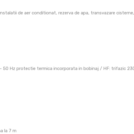
e, instalatii de aer conditionat, rezerva de apa, transvazare cisterne
50 Hz protectie termica incorporata in bobinaj / HF: trifazic 23
a la 7 m