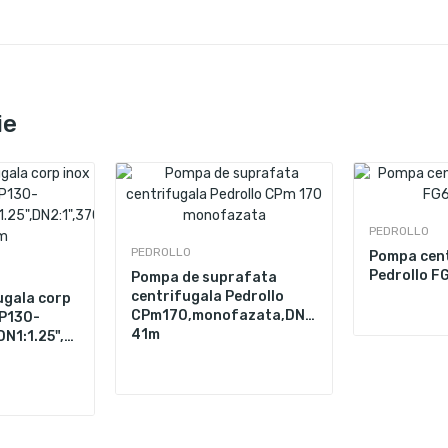
ie
PEDROLLO
PEDROLLO
Pompa cent
Pedrollo 
Pompa de suprafata
centrifugala Pedrollo
ugala corp
CPm170,monofazata,DN1:1.25",DN2:1",1100W
CP130-
41m
DN1:1.25",DN2:1",370W,100L/min,Hmax.