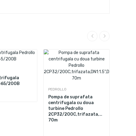
rifugala
FG65/200B
PEDROLLO
PEDROL
,120L/min,Hmax.
Pompa de suprafata
Pompa 
centrifugala cu doua
centri
turbine Pedrollo
Pedrol
2CP32/200C,trifazata,DN1:1.5",DN2:1.2
FCR30/
70m
60m