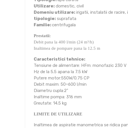
Utilizare:
domestic, civil
Domeniu utilizare:
irigatii, instalatii de racir
tipologie:
suprafata
Familie:
centrifugala
Prestatii:
Debit pana la 400 l/min (24 m³/h)
Inaltimea de pompare pana la 12.5 m
Caracteristici tehnice:
Tensiune de alimentare: HFm: monofazic 230 V - 
Hz de la 5.5 apana la 7.5 kW
Putere motor:550W/0.75 CP
Debit maxim: 50÷600 l/min
Diametru cupla:2"
Inaltime pompa: 316 mm
Greutate: 14.5 kg
LIMITE DE UTILIZARE
Inaltimea de aspiratie manometrica se ridica pan