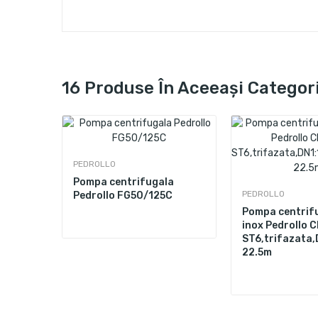
16 Produse În Aceeași Categor
PEDROLLO
Pompa centrifugala
PEDROLLO
Pedrollo FG50/125C
a corp
Pompa centrif
8-
inox Pedrollo 
1.25",DN2:1",750W,120L/min,Hmax.
ST6,trifazata,
22.5m