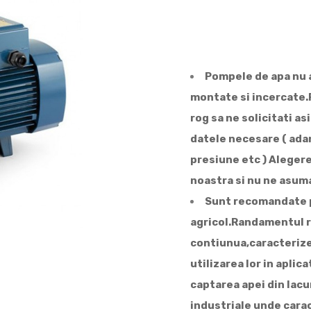
Pompele de apa nu 
montate si incercate.
rog sa ne solicitati a
datele necesare ( adan
presiune etc ) Aleger
noastra si nu ne asu
Sunt recomandate pen
agricol.Randamentul r
contiunua,caracterize
utilizarea lor in aplic
captarea apei din lacuri
industriale unde carac