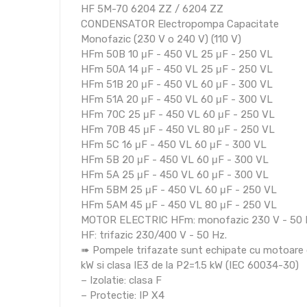
HF 5M-70 6204 ZZ / 6204 ZZ
CONDENSATOR Electropompa Capacitate
Monofazic (230 V o 240 V) (110 V)
HFm 50B 10 μF - 450 VL 25 μF - 250 VL
HFm 50A 14 μF - 450 VL 25 μF - 250 VL
HFm 51B 20 μF - 450 VL 60 μF - 300 VL
HFm 51A 20 μF - 450 VL 60 μF - 300 VL
HFm 70C 25 μF - 450 VL 60 μF - 250 VL
HFm 70B 45 μF - 450 VL 80 μF - 250 VL
HFm 5C 16 μF - 450 VL 60 μF - 300 VL
HFm 5B 20 μF - 450 VL 60 μF - 300 VL
HFm 5A 25 μF - 450 VL 60 μF - 300 VL
HFm 5BM 25 μF - 450 VL 60 μF - 250 VL
HFm 5AM 45 μF - 450 VL 80 μF - 250 VL
MOTOR ELECTRIC HFm: monofazic 230 V - 50 Hz 
HF: trifazic 230/400 V - 50 Hz.
➠ Pompele trifazate sunt echipate cu motoare d
kW si clasa IE3 de la P2=1.5 kW (IEC 60034-30)
– Izolatie: clasa F
– Protectie: IP X4