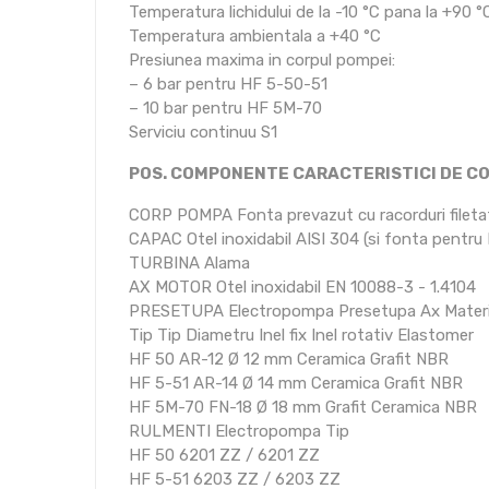
Temperatura lichidului de la -10 °C pana la +90 °
Temperatura ambientala a +40 °C
Presiunea maxima in corpul pompei:
– 6 bar pentru HF 5-50-51
– 10 bar pentru HF 5M-70
Serviciu continuu S1
POS. COMPONENTE CARACTERISTICI DE C
CORP POMPA Fonta prevazut cu racorduri fileta
CAPAC Otel inoxidabil AISI 304 (si fonta pentr
TURBINA Alama
AX MOTOR Otel inoxidabil EN 10088-3 - 1.4104
PRESETUPA Electropompa Presetupa Ax Materi
Tip Tip Diametru Inel fix Inel rotativ Elastomer
HF 50 AR-12 Ø 12 mm Ceramica Grafit NBR
HF 5-51 AR-14 Ø 14 mm Ceramica Grafit NBR
HF 5M-70 FN-18 Ø 18 mm Grafit Ceramica NBR
RULMENTI Electropompa Tip
HF 50 6201 ZZ / 6201 ZZ
HF 5-51 6203 ZZ / 6203 ZZ