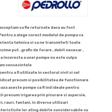
acceptam sa fie returnate daca au fost
Pentru a alege corect modelul de pompa va
sistenta tehnica si sa ne transmiteti toate
cime put , grafic de forare , debit necesar ,
ea incorecta a unei pompe nu este culpa
mam consecintele
tru a fi utilizate in sectorul civil si cel
idicat precum si posibilitatea de functionare
aza aceste pompe ca fi ind ideale pentru
atii precum: irigarea prin picurare si aspersie,
, rauri, fantani, in diverse utilizari
teristicile lor ating debite considersabile cu