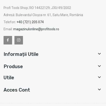
Profi Tools Shop; RO 14422129; J30/49/2002
Adresă: Bulevardul Cloșca nr. 61, Satu Mare, România
Telefon:
+40 (721) 205 074
Email:
magazinulonline@profitools.ro

Informații Utile

Produse

Utile

Acces Cont