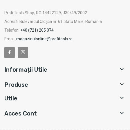
Profi Tools Shop; RO 14422129; J30/49/2002
Adresă: Bulevardul Cloșca nr. 61, Satu Mare, România
Telefon:
+40 (721) 205 074
Email:
magazinulonline@profitools.ro

Informații Utile

Produse

Utile

Acces Cont