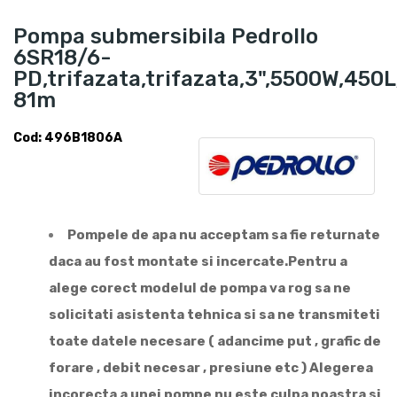
Pompa submersibila Pedrollo
6SR18/6-
PD,trifazata,trifazata,3",5500W,450
81m
Cod: 496B1806A
Pompele de apa nu acceptam sa fie returnate
daca au fost montate si incercate.Pentru a
alege corect modelul de pompa va rog sa ne
solicitati asistenta tehnica si sa ne transmiteti
toate datele necesare ( adancime put , grafic de
forare , debit necesar , presiune etc ) Alegerea
incorecta a unei pompe nu este culpa noastra si