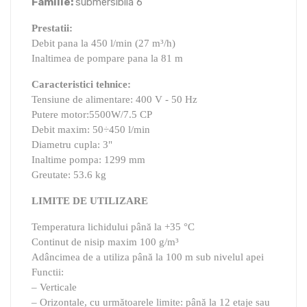
Familie:
submersibila 6"
Prestatii:
Debit pana la 450 l/min (27 m³/h)
Inaltimea de pompare pana la 81 m
Caracteristici tehnice:
Tensiune de alimentare: 400 V - 50 Hz
Putere motor:5500W/7.5 CP
Debit maxim: 50÷450 l/min
Diametru cupla: 3"
Inaltime pompa: 1299 mm
Greutate: 53.6 kg
LIMITE DE UTILIZARE
Temperatura lichidului până la +35 °C
Continut de nisip maxim 100 g/m³
Adâncimea de a utiliza până la 100 m sub nivelul apei
Functii:
– Verticale
– Orizontale, cu următoarele limite: până la 12 etaje sau