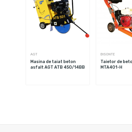
AGT
BISONTE
t
Masina de taiat beton
Taietor de bet
 25-H,
asfalt AGT ATB 450/14BB
MTA401-H
m,