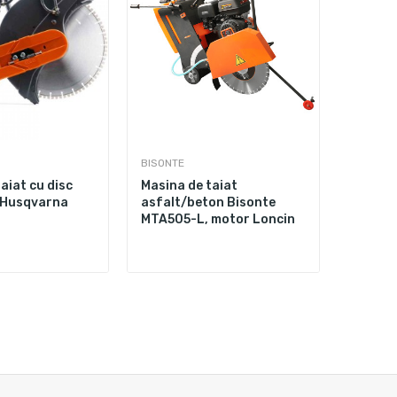
BISONTE
IMER
aiat cu disc
Masina de taiat
Maina d
 Husqvarna
asfalt/beton Bisonte
asfalt
MTA505-L, motor Loncin
disc 5
taiere
benzina