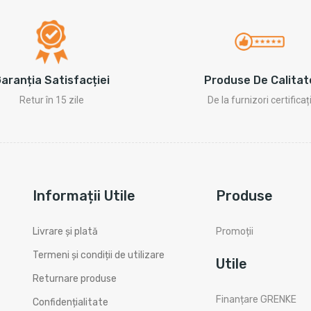
Produse De Calitat
aranția Satisfacției
De la furnizori certificaț
Retur în 15 zile
Informații Utile
Produse
Livrare și plată
Promoții
Termeni și condiții de utilizare
Utile
Returnare produse
Finanțare GRENKE
Confidențialitate