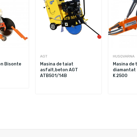
AGT
HUSQVARNA
on Bisonte
Masina de taiat
Masina de t
asfalt,beton AGT
diamantat
ATB501/14B
K 2500