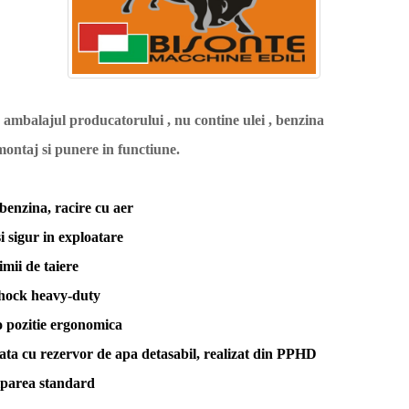
n ambalajul producatorului , nu contine ulei , benzina
 montaj si punere in functiune.
benzina, racire cu aer
i sigur in exploatare
mii de taiere
shock heavy-duty
o pozitie ergonomica
pata cu rezervor de apa detasabil, realizat din PPHD
iparea standard