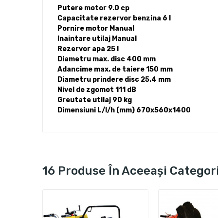
Putere motor 9.0 cp
Capacitate rezervor benzina 6 l
Pornire motor Manual
Inaintare utilaj Manual
Rezervor apa 25 l
Diametru max. disc 400 mm
Adancime max. de taiere 150 mm
Diametru prindere disc 25.4 mm
Nivel de zgomot 111 dB
Greutate utilaj 90 kg
Dimensiuni L/l/h (mm) 670x560x1400
16 Produse În Aceeași Categor